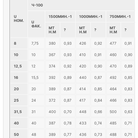
Ч-100
U
1500МИН.-1
1000МИН.-1
750МИН.-1
НОМ.
U
ФАК.
МТ
МТ
МТ
?
?
?
Н.М
Н.М
Н.М
8
7,75
380
0,93
426
0,92
477
0,91
10
10
367
0,93
410
0,91
460
0,90
12,5
12
374
0,92
420
0,90
470
0,89
16
15,5
392
0,89
440
0,87
492
0,85
20
20
389
0,87
414
0,85
464
0,83
25
24
372
0,87
417
0,84
466
0,83
31,5
31
400
0,70
448
0,66
500
0,63
40
40
387
0,78
433
0,74
485
0,71
50
48
389
0,77
436
0,73
488
0,71