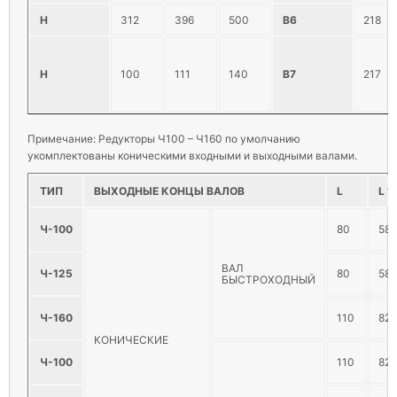
Н
312
396
500
В6
218
H
100
111
140
В7
217
Примечание: Редукторы Ч100 – Ч160 по умолчанию
укомплектованы коническими входными и выходными валами.
ТИП
ВЫХОДНЫЕ КОНЦЫ ВАЛОВ
L
L 1
Ч-100
80
58
ВАЛ
Ч-125
80
58
БЫСТРОХОДНЫЙ
Ч-160
110
82
КОНИЧЕСКИЕ
Ч-100
110
82